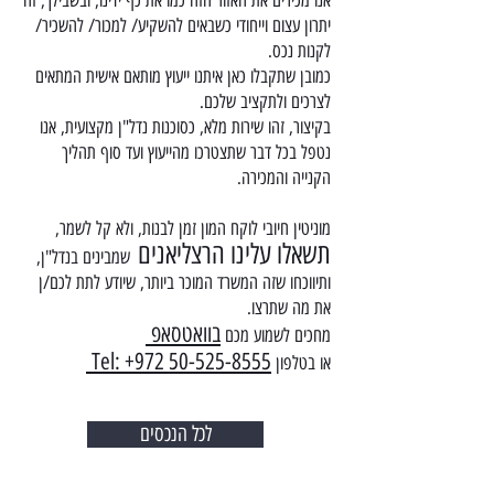
אנו מכירים את האזור הזה כמו את כף ידינו, ובשבילך, זה
יתרון עצום וייחודי כשבאים להשקיע/ למכור/ להשכיר/
לקנות נכס.
כמובן שתקבלו כאן איתנו ייעוץ מותאם אישית המתאים
לצרכים ולתקציב שלכם.
בקיצור, זהו שירות מלא, כסוכנות נדל"ן מקצועית, אנו
נטפל בכל דבר שתצטרכו מהייעוץ ועד סוף תהליך
הקנייה והמכירה.
מוניטין חיובי לוקח המון זמן לבנות, ולא קל לשמר,
תשאלו עלינו ה
רצליאנים
שמבינים בנדל"ן,
ותיווכחו שזה המש
רד
המוכר ביותר
, שיודע לתת לכם/ן
את מה שתרצו.
בוואטסאפ
מחכים לשמוע מכם
Tel: +972 50-525-8555
או בטלפון
לכל הנכסים