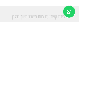
ליצירת קשר עם צוות משרד תיווך נדל"ן
בהרצליה פיתוח - אפי שעשוע מתווך מוסמך
Tel:
+972 50-525-8555
+972 99-570-878
ֿEmail:
info@shaashua.co.il
המגינים 59, הרצליה פיתוח
או השאירו פרטים ואנו נחזור אליך בהקדם