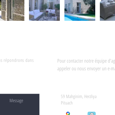
ous répondrons dans
Pour contacter notre équipe d'a
appeler ou nous envoyer un e-ma
59 Mahginim, Herzliya
Pituach