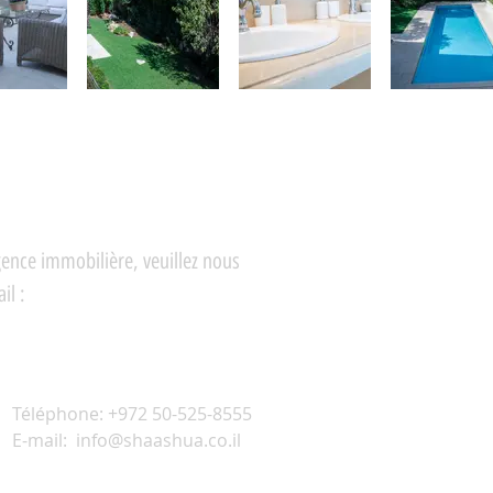
gence immobilière, veuillez nous
il :
Téléphone: +972 50-525-8555
E-mail:
info@shaashua.co.il