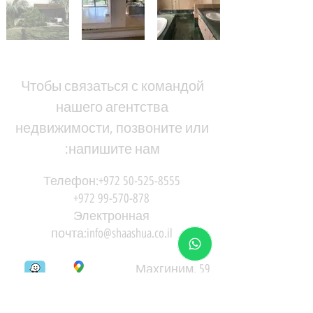
Чтобы связаться с командой
нашего агентства
недвижимости, позвоните или
напишите нам:
Телефон:
+972 50-525-8555
+972 99-570-878
Электронная
почта:
info@shaashua.co.il
59 Махгиним,
Герцлия Питуах