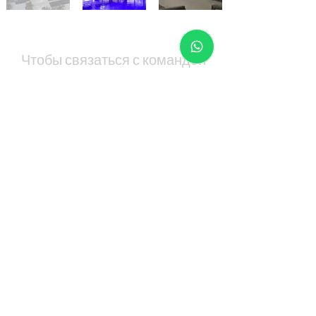
Чтобы связаться с командой
нашего агентства
недвижимости, позвоните или
напишите нам:
Телефон:
+972 50-525-8555
+972 99-570-878
Электронная
почта:
info@shaashua.co.il
59 Махгиним,
Герцлия Питуах