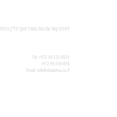
ליצירת קשר עם צוות משרד תיווך נדל"ן בהרצל
Tel:
+972 50-525-8555
+972 99-570-878
ֿEmail:
info@shaashua.co.il