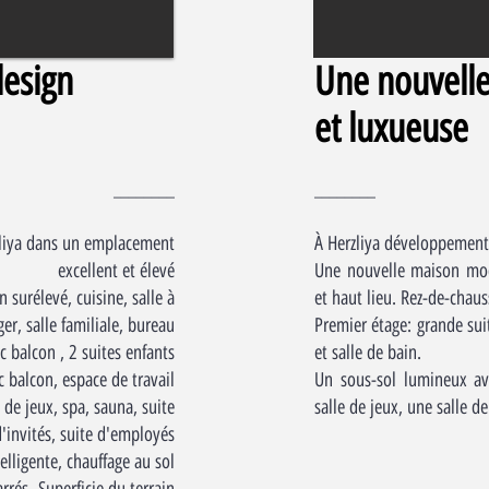
design
Une nouvell
et luxueuse
________
________
liya dans un emplacement
À Herzliya développement
excellent et élevé
Une nouvelle maison mod
 surélevé, cuisine, salle à
et haut lieu. Rez-de-chaus
r, salle familiale, bureau.
Premier étage: grande sui
c balcon , 2 suites enfants
et salle de bain.
 balcon, espace de travail,
Un sous-sol lumineux av
 de jeux, spa, sauna, suite
salle de jeux, une salle d
'invités, suite d'employés.
telligente, chauffage au sol