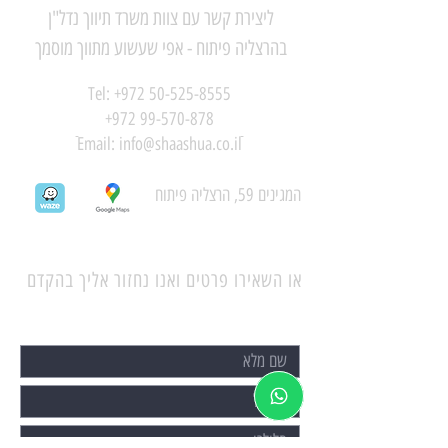
ליצירת קשר עם צוות משרד תיווך נדל"ן
בהרצליה פיתוח - אפי שעשוע מתווך מוסמך
Tel:
+972 50-525-8555
+972 99-570-878
ֿEmail:
info@shaashua.co.il
המגינים 59, הרצליה פיתוח
או השאירו פרטים ואנו נחזור אליך בהקדם