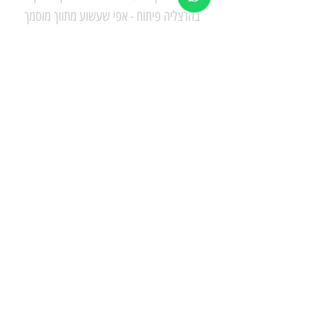
בהרצליה פיתוח - אפי שעשוע מתווך מוסמך
Tel:
+972 50-525-8555
+972 99-570-878
ֿEmail:
info@shaashua.co.il
המגינים 59, הרצליה פיתוח
או השאירו פרטים ואנו נחזור אליך בהקדם