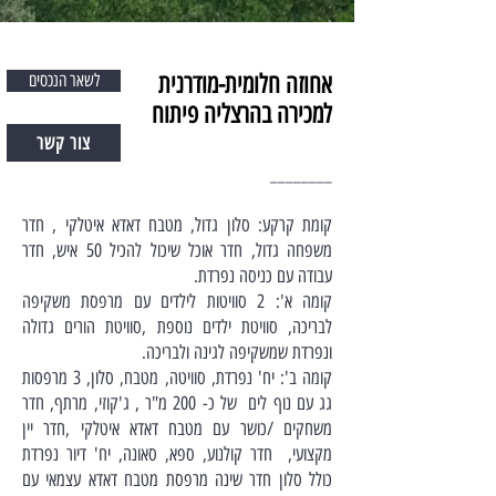
אחוזה חלומית-מודרנית
לשאר הנכסים
למכירה בהרצליה פיתוח
צור קשר
________
קומת קרקע: סלון גדול, מטבח דאדא איטלקי , חדר
משפחה גדול, חדר אוכל שיכול להכיל 50 איש, חדר
עבודה עם כניסה נפרדת.
קומה א': 2 סוויטות לילדים עם מרפסת משקיפה
לבריכה, סוויטת ילדים נוספת ,סוויטת הורים גדולה
ונפרדת שמשקיפה לגינה ולבריכה.
קומה ב': יח' נפרדת, סוויטה, מטבח, סלון, 3 מרפסות
גג עם נוף לים של כ- 200 מ"ר , ג'קוזי, מרתף, חדר
משחקים /כושר עם מטבח דאדא איטלקי ,חדר יין
מקצועי, חדר קולנוע, ספא, סאונה, יח' דיור נפרדת
כולל סלון חדר שינה מרפסת מטבח דאדא עצמאי עם