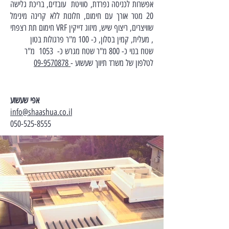
אפשרות לכניסה נפרדת, סוויטת עובדים, בריכת גלישה
20 מטר אורך עם חימום, חלונות ללא קרינה מינימל
שוויצרים, ריצוף שיש, מיזוג דייקין VRF חימום תת רצפתי
, מעלית, קמין בסלון, כ- 100 מ"ר פרגולות בטון
שטח בנוי כ- 800 מ"ר שטח מגרש כ- 1053 מ"ר
לטלפון של משרד תיווך שעשוע -
09-9570878
אפי שעשוע
info@shaashua.co.il
050-525-8555