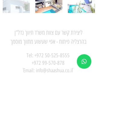
ליצירת קשר עם צוות משרד תיווך נדל"ן
בהרצליה פיתוח - אפי שעשוע מתווך מוסמך
Tel:
+972 50-525-8555
+972 99-570-878
ֿEmail:
info@shaashua.co.il
המגינים 59, הרצליה פיתוח
או השאירו פרטים ואנו נחזור אליך בהקדם