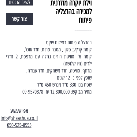
וילת יוקרה מודרנית
לשאר הנכסים
למכירה בהרצליה
פיתוח
צור קשר
________
בהרצליה פיתוח במיקום שקט
קומת קרקע: סלון , מטבח פתוח, חדר אוכל,
קומה א': סוויטת הורים גדולה עם מרפסת, 2 חדרי
ילדים (היו שלושה)
מרתף, סוויטה, חדר משחקים, חדר עבודה,
שופץ לפני כ- 12 שנים
שטח בנוי 330 מ"ר מגרש 450 מ"ר
מחיר מבוקש: 12,800,000 ₪
09-9570878
אפי שעשוע
info@shaashua.co.il
050-525-8555